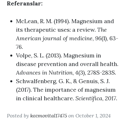
Referanslar:
McLean, R. M. (1994). Magnesium and
its therapeutic uses: a review.
The
American journal of medicine
,
96
(1), 63-
76.
Volpe, S. L. (2013). Magnesium in
disease prevention and overall health.
Advances in Nutrition
,
4
(3), 278S-283S.
Schwalfenberg, G. K., & Genuis, S. J.
(2017). The importance of magnesium
in clinical healthcare.
Scientifica
,
2017
.
Posted by
kozmovital17475
on October 1, 2024