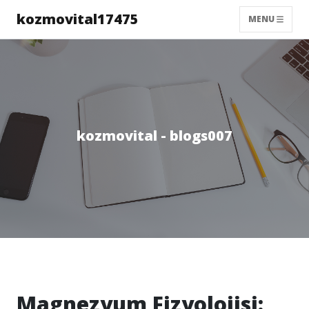
kozmovital17475
MENU
kozmovital - blogs007
Magnezyum Fizyolojisi: