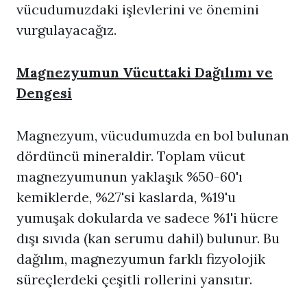
vücudumuzdaki işlevlerini ve önemini
vurgulayacağız.
Magnezyumun Vücuttaki Dağılımı ve
Dengesi
Magnezyum, vücudumuzda en bol bulunan
dördüncü mineraldir. Toplam vücut
magnezyumunun yaklaşık %50-60'ı
kemiklerde, %27'si kaslarda, %19'u
yumuşak dokularda ve sadece %1'i hücre
dışı sıvıda (kan serumu dahil) bulunur. Bu
dağılım, magnezyumun farklı fizyolojik
süreçlerdeki çeşitli rollerini yansıtır.